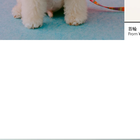
首輪
VIEW PRODUCTS
From
¥
NEWSLETTER
メールアドレスをご登録いただくと、最新の商品情報やクー
ポンなどをお受け取りいただけます。
JOIN