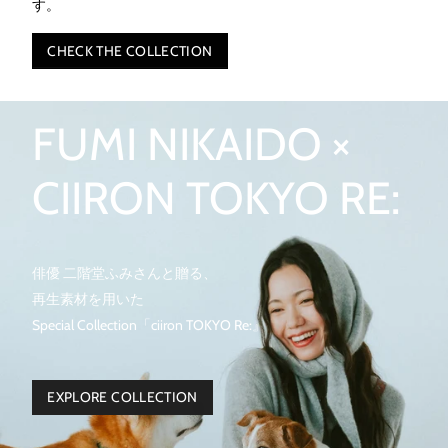
す。
CHECK THE COLLECTION
FUMI NIKAIDO ×
CIIRON TOKYO RE:
俳優 二階堂ふみさんと贈る、
再生素材を用いた
Special Collection「ciiron TOKYO Re:』
EXPLORE COLLECTION