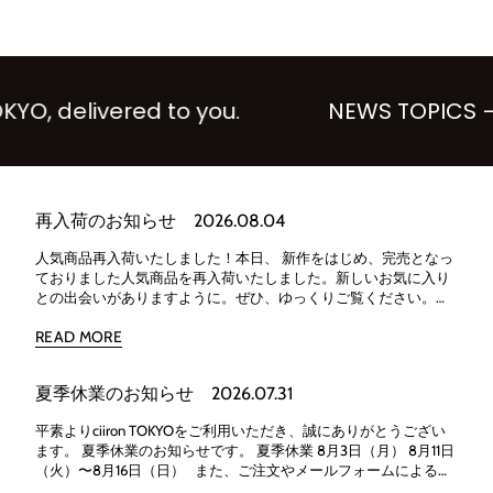
ered to you.
NEWS TOPICS — The latest
再入荷のお知らせ 2026.08.04
人気商品再入荷いたしました！本日、 新作をはじめ、完売となっ
ておりました人気商品を再入荷いたしました。新しいお気に入り
との出会いがありますように。ぜひ、ゆっくりご覧ください。ご
購入時のご注意・新作発売時は、ご住所やメールアドレスの入力
READ MORE
誤りが多く見受けられます。決済前に今一度ご確認くださいます
ようお願いいたします。・発売直後は混雑が予想されます。混乱
を防ぐため、ご購入後のキャンセルやサイズ変更は承ることがで
夏季休業のお知らせ 2026.07.31
きませんので、内容を十分にご確認のうえご購入ください。・一
度に大量のご購入はお控えいただきますよう、何卒ご理解とご協
平素よりciiron TOKYOをご利用いただき、誠にありがとうござい
力をお願い申し上げます。
ます。 夏季休業のお知らせです。 夏季休業 8月3日（月） 8月11日
（火）〜8月16日（日） また、ご注文やメールフォームによるお
問い合わせは、休業期間中も受け付けております。期間中にいた