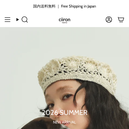
コ
国内送料無料 ｜ Free Shipping in Japan
ン
テ
ン
検
ア
ツ
索
カ
に
ウ
ン
ス
ト
キ
ッ
プ
す
る
READ INTERVIEW