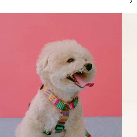
AMY COLLECTION
JOEL COLLECTION
CANDY COLLEC
す
べ
て
見
る