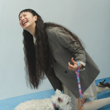
相棒と、オシャレを楽しもう。
FOR S
LET'S GET YOUR FAVORITE.