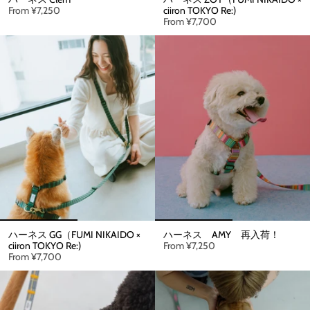
From
¥7,250
ciiron TOKYO Re:)
From
¥7,700
ハーネス GG（FUMI NIKAIDO ×
ハーネス AMY 再入荷！
ciiron TOKYO Re:)
From
¥7,250
From
¥7,700