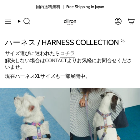
コ
国内送料無料 ｜ Free Shipping in Japan
国内送料無料 ｜ Free Shipping in Japan
ン
テ
ン
検
ア
ツ
索
カ
に
ウ
ハーネス / HARNESS COLLECTION
26
ン
ス
ト
キ
サイズ選びに迷われたら
コチラ
ッ
解決しない場合は
CONTAC
Tよりお気軽にお問合せくださ
プ
いませ。
す
る
現在ハーネスXLサイズも一部展開中。