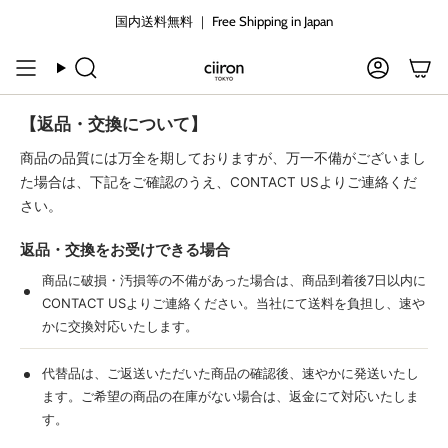
コ
国内送料無料 ｜ Free Shipping in Japan
ン
テ
ン
検
ア
ツ
索
カ
に
ウ
【返品・交換について】
ン
ス
ト
キ
商品の品質には万全を期しておりますが、万一不備がございまし
ッ
た場合は、下記をご確認のうえ、CONTACT USよりご連絡くだ
プ
さい。
す
る
返品・交換をお受けできる場合
商品に破損・汚損等の不備があった場合は、商品到着後7日以内に
CONTACT USよりご連絡ください。当社にて送料を負担し、速や
かに交換対応いたします。
代替品は、ご返送いただいた商品の確認後、速やかに発送いたし
ます。ご希望の商品の在庫がない場合は、返金にて対応いたしま
す。