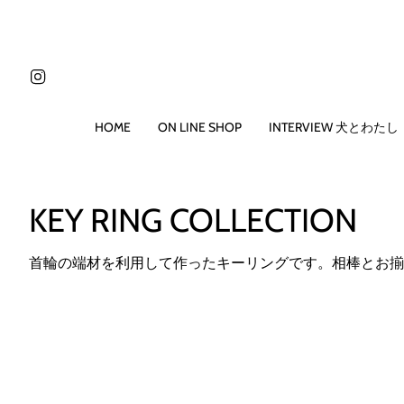
コ
ン
テ
ン
Instagram
ツ
に
ス
HOME
ON LINE SHOP
INTERVIEW 犬とわたし
キ
ッ
プ
す
KEY RING COLLECTION
る
首輪の端材を利用して作ったキーリングです。相棒とお揃