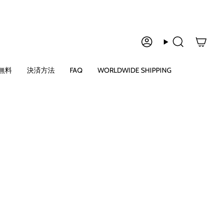
ア
検
カ
索
ウ
無料
決済方法
FAQ
WORLDWIDE SHIPPING
ン
ト