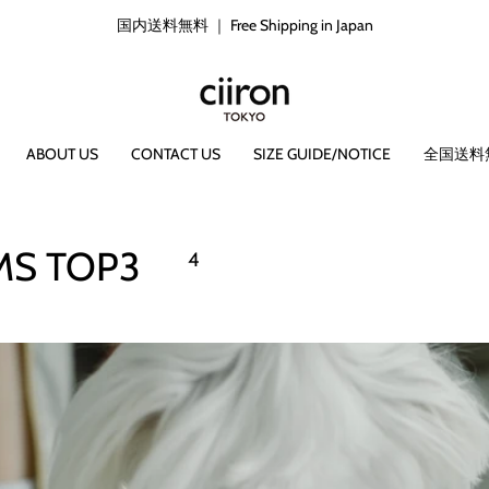
国内送料無料 ｜ Free Shipping in Japan
ABOUT US
CONTACT US
SIZE GUIDE/NOTICE
全国送料
TEMS TOP3
4