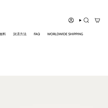
ア
検
カ
索
ウ
無料
決済方法
FAQ
WORLDWIDE SHIPPING
ン
ト