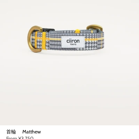
首輪 Matthew
From
¥3,750