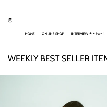
コ
ン
テ
ン
Instagram
ツ
に
ス
HOME
ON LINE SHOP
INTERVIEW 犬とわたし
キ
ッ
プ
す
WEEKLY BEST SELLER I
る