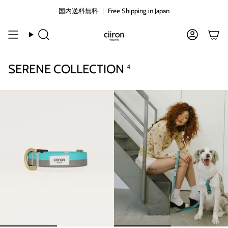
コ
国内送料無料 ｜ Free Shipping in Japan
ン
テ
ン
検
ア
ツ
索
カ
に
ウ
SERENE COLLECTION
4
ン
ス
ト
キ
ッ
プ
す
る