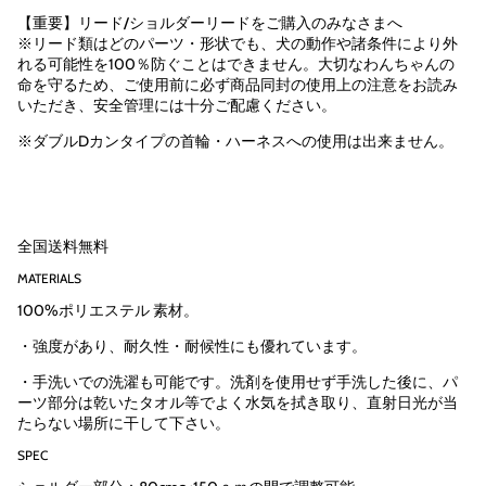
位",
【重要】リード/ショルダーリードをご購入のみなさまへ
"minimum_of"=>"最
※リード類はどのパーツ・形状でも、犬の動作や諸条件により外
少
れる可能性を100％防ぐことはできません。大切なわんちゃんの
{{
命を守るため、ご使用前に必ず商品同封の使用上の注意をお読み
quantity
いただき、安全管理には十分ご配慮ください。
}}
※ダブルDカンタイプの首輪・ハーネスへの使用は出来ません。
個",
"maximum_of"=>"最
大
{{
quantity
全国送料無料
}}
個"}
MATERIALS
100%ポリエステル 素材。
・強度があり、耐久性・耐候性にも優れています。
・手洗いでの洗濯も可能です。洗剤を使用せず手洗した後に、パ
ーツ部分は乾いたタオル等でよく水気を拭き取り、直射日光が当
たらない場所に干して下さい。
SPEC