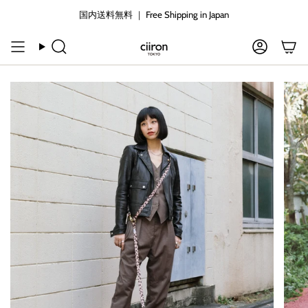
コ
国内送料無料 ｜ Free Shipping in Japan
ン
テ
ン
検
ア
ツ
索
カ
に
ウ
ン
ス
ト
キ
ッ
プ
す
る