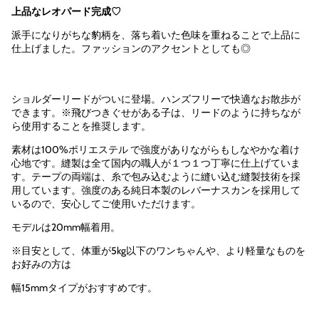
cart\">
り
り
Monica
ョ
上品なレオパード完成
♡
{{
の
ル
切
切
quantity
数
ダ
れ、
れ、
派手になりがちな豹柄を、落ち着いた色味を重ねることで上品に
量
ー
}}
ま
ま
仕上げました。ファッションのアクセントとしても◎
を
リ
</span>
減
ー
た
た
ら
ド
点",
は
は
す
Monica"
"decrease"=>"
取
取
{{
ショルダーリードがついに登場。ハンズフリーで快適なお散歩が
り
り
product
できます。※飛びつきぐせがある子は、リードのように持ちなが
扱
扱
}}
ら使用することを推奨します。
い
い
の
が
が
素材は
100%
ポリエステル
で強度がありながらもしなやかな着け
数
あ
あ
心地です。縫製は全て国内の職人が１つ１つ丁寧に仕上げていま
り
り
量
す。テープの両端は、糸で包み込むように縫い込む縫製技術を採
ま
ま
を
用しています。強度のある純日本製のレバーナスカンを採用して
せ
せ
減
いるので、安心してご使用いただけます。
ん
ん
ら
モデルは20mm幅着用。
す",
"multiples_of"=>"
※目安として、体重が5kg以下のワンちゃんや、より軽量なものを
{{
お好みの方は
quantity
}}
幅15mmタイプがおすすめです。
個
単