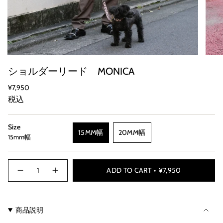
ショルダーリード MONICA
通
¥7,950
常
税込
価
格
Size
15MM幅
20MM幅
15mm幅
こ
こ
の
の
組
組
{"in_cart_html"=>"カ
み
み
ADD TO CART
¥7,950
シ
数
ー
合
合
ョ
量
ト
ル
を
わ
わ
ダ
増
に
せ
せ
ー
や
<span
は
は
リ
す
商品説明
class=\"quantity-
ー
-
売
売
ド
シ