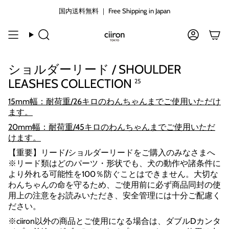
コ
国内送料無料 ｜ Free Shipping in Japan
ン
テ
ン
検
ア
ツ
索
カ
に
ウ
ショルダーリード / SHOULDER
ン
ス
ト
キ
LEASHES COLLECTION
25
ッ
プ
15mm幅：耐荷重/26キロのわんちゃんまでご使用いただけ
す
ます。
る
20mm幅：
耐荷重/45
キロのわんちゃんまでご使用いただ
けます。
【重要】リード/ショルダーリードをご購入のみなさまへ
※リード類はどのパーツ・形状でも、犬の動作や諸条件に
より外れる可能性を100％防ぐことはできません。大切な
わんちゃんの命を守るため、ご使用前に必ず商品同封の使
用上の注意をお読みいただき、安全管理には十分ご配慮く
ださい。
※ciiron以外の商品とご使用になる場合は、ダブルDカンタ