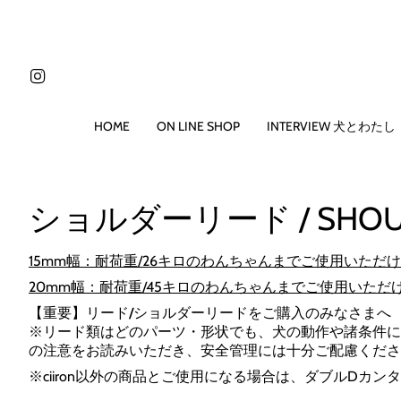
コ
ン
テ
ン
Instagram
ツ
に
ス
HOME
ON LINE SHOP
INTERVIEW 犬とわたし
キ
ッ
プ
す
ショルダーリード / SHOULD
る
15mm幅：耐荷重/26キロのわんちゃんまでご使用いただ
20mm幅：
耐荷重/45
キロのわんちゃんまでご使用いただ
【重要】リード/ショルダーリードをご購入のみなさまへ
※リード類はどのパーツ・形状でも、犬の動作や諸条件に
の注意をお読みいただき、安全管理には十分ご配慮くださ
※ciiron以外の商品とご使用になる場合は、ダブルDカン