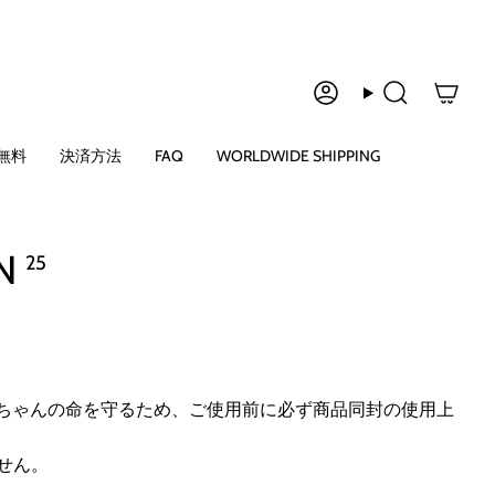
ア
検
カ
索
ウ
無料
決済方法
FAQ
WORLDWIDE SHIPPING
ン
ト
N
25
んちゃんの命を守るため、ご使用前に必ず商品同封の使用上
せん。