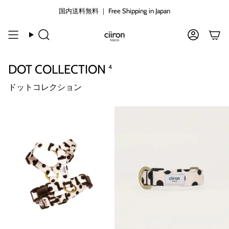
コ
国内送料無料 ｜ Free Shipping in Japan
ン
テ
ン
検
ア
ツ
索
カ
に
ウ
DOT COLLECTION
4
ン
ス
ト
キ
ドットコレクション
ッ
プ
す
る