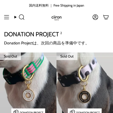
コ
国内送料無料 ｜ Free Shipping in Japan
ン
テ
ン
検
ア
ツ
索
カ
に
ウ
DONATION PROJECT
2
ン
ス
ト
キ
Donation Projectは、次回の商品を準備中です。
ッ
プ
す
Sold Out
Sold Out
る