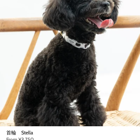
首輪 Stella
From
¥3,750