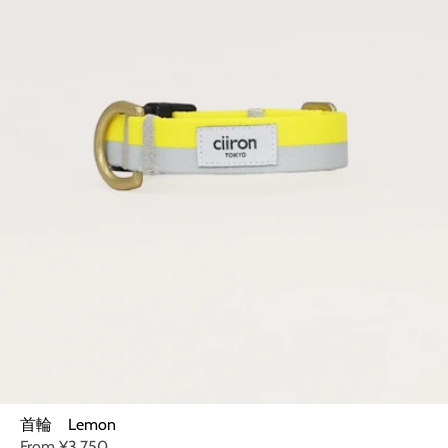
首輪 Lemon
From
¥3,750