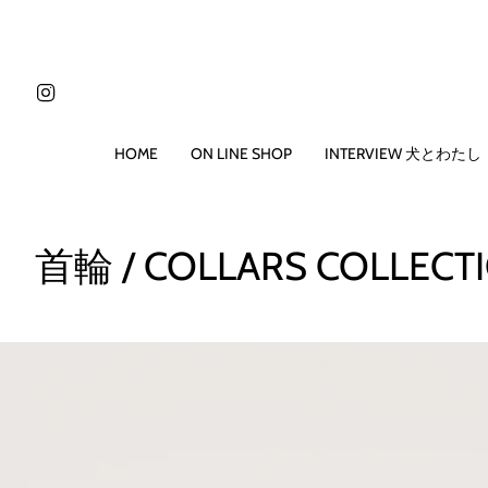
コ
ン
テ
ン
Instagram
ツ
に
ス
HOME
ON LINE SHOP
INTERVIEW 犬とわたし
キ
ッ
プ
す
首輪 / COLLARS COLLECT
る