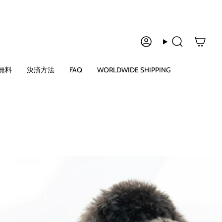
ア
検
カ
索
ウ
無料
決済方法
FAQ
WORLDWIDE SHIPPING
ン
ト