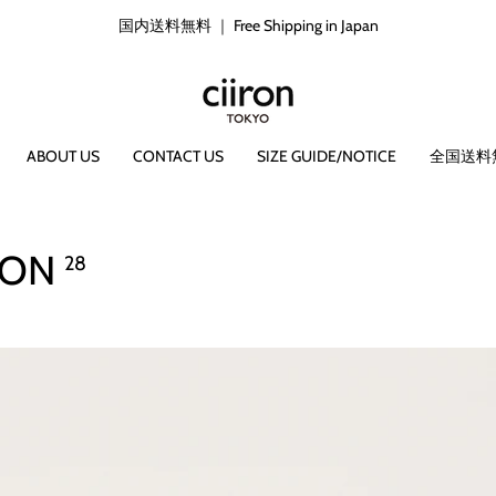
国内送料無料 ｜ Free Shipping in Japan
ABOUT US
CONTACT US
SIZE GUIDE/NOTICE
全国送料
ION
28