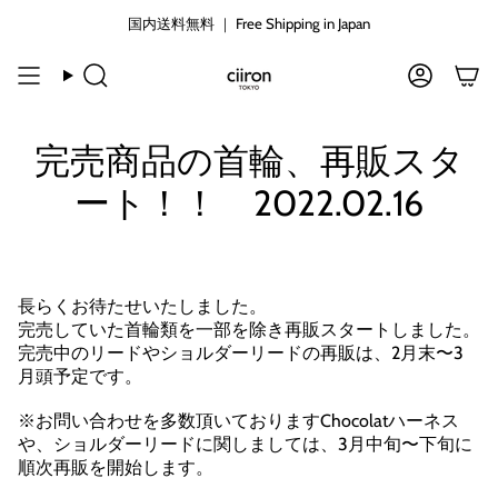
コ
国内送料無料 ｜ Free Shipping in Japan
ン
テ
ン
検
ア
ツ
索
カ
に
ウ
ン
ス
完売商品の首輪、再販スタ
ト
キ
ート！！ 2022.02.16
ッ
プ
す
る
長らくお待たせいたしました。
完売していた首輪類を一部を除き再販スタートしました。
完売中のリードやショルダーリードの再販は、2月末〜3
月頭予定です。
※お問い合わせを多数頂いておりますChocolatハーネス
や、ショルダーリードに関しましては、
3月中旬〜下旬に
順次再販を開始します。